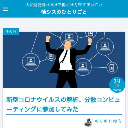
コ
大和財託株式会社で働く社内SEのあれこれ
ン
情シスのひとりごと
テ
ン
その他
ツ
へ
ス
キ
ッ
プ
3月
15
2020
新型コロナウイルスの解析、分散コンピュ
ーティングに参加してみた
もりもとゆう