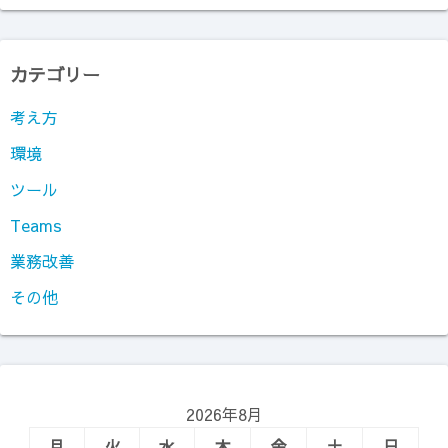
ゲ
ー
カテゴリー
シ
考え方
ョ
環境
ン
ツール
Teams
業務改善
その他
2026年8月
月
火
水
木
金
土
日