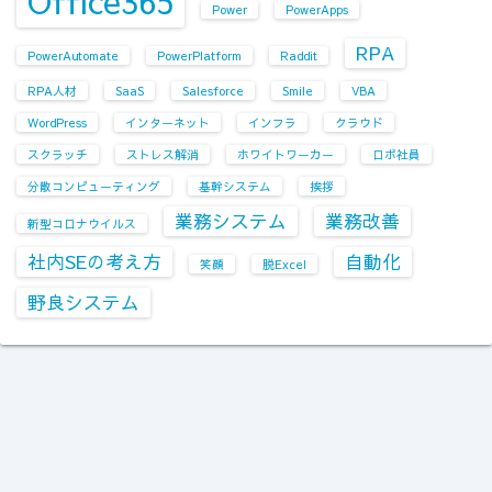
Office365
Power
PowerApps
RPA
PowerAutomate
PowerPlatform
Raddit
RPA人材
SaaS
Salesforce
Smile
VBA
WordPress
インターネット
インフラ
クラウド
スクラッチ
ストレス解消
ホワイトワーカー
ロボ社員
分散コンピューティング
基幹システム
挨拶
業務システム
業務改善
新型コロナウイルス
社内SEの考え方
自動化
笑顔
脱Excel
野良システム