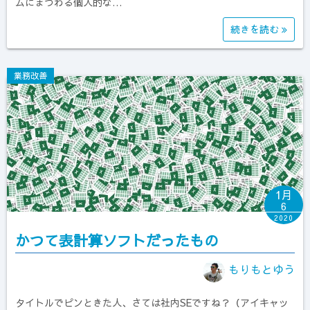
ムにまつわる個人的な…
続きを読む
業務改善
1月
6
2020
かつて表計算ソフトだったもの
もりもとゆう
タイトルでピンときた人、さては社内SEですね？（アイキャッ