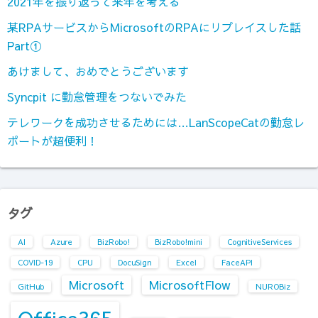
2021年を振り返って来年を考える
某RPAサービスからMicrosoftのRPAにリプレイスした話
Part①
あけまして、おめでとうございます
Syncpit に勤怠管理をつないでみた
テレワークを成功させるためには…LanScopeCatの勤怠レ
ポートが超便利！
タグ
AI
Azure
BizRobo!
BizRobo!mini
CognitiveServices
COVID-19
CPU
DocuSign
Excel
FaceAPI
Microsoft
MicrosoftFlow
GitHub
NUROBiz