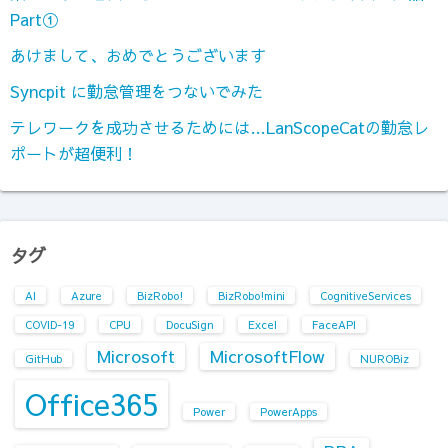
Part①
あけまして、おめでとうございます
Syncpit に勤怠管理をつないでみた
テレワークを成功させるためには…LanScopeCatの勤怠レ
ポートが超便利！
タグ
AI
Azure
BizRobo!
BizRobo!mini
CognitiveServices
COVID-19
CPU
DocuSign
Excel
FaceAPI
Microsoft
MicrosoftFlow
GitHub
NUROBiz
Office365
Power
PowerApps