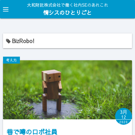
コ
大和財託株式会社で働く社内SEのあれこれ
ン
情シスのひとりごと
テ
ン
ツ
BizRobo!
へ
ス
キ
考え方
ッ
プ
3月
12
2020
巷で噂のロボ社員