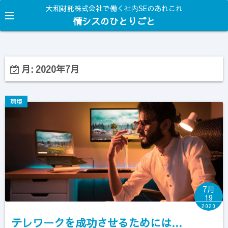
コ
大和財託株式会社で働く社内SEのあれこれ
ン
情シスのひとりごと
テ
ン
ツ
月:
2020年7月
へ
ス
キ
環境
ッ
プ
7月
19
2020
テレワークを成功させるためには…