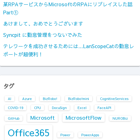
某RPAサービスからMicrosoftのRPAにリプレイスした話
Part①
あけまして、おめでとうございます
Syncpit に勤怠管理をつないでみた
テレワークを成功させるためには…LanScopeCatの勤怠レ
ポートが超便利！
タグ
AI
Azure
BizRobo!
BizRobo!mini
CognitiveServices
COVID-19
CPU
DocuSign
Excel
FaceAPI
Microsoft
MicrosoftFlow
GitHub
NUROBiz
Office365
Power
PowerApps