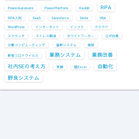
RPA
PowerAutomate
PowerPlatform
Raddit
RPA人材
SaaS
Salesforce
Smile
VBA
WordPress
インターネット
インフラ
クラウド
スクラッチ
ストレス解消
ホワイトワーカー
ロボ社員
分散コンピューティング
基幹システム
挨拶
業務システム
業務改善
新型コロナウイルス
社内SEの考え方
自動化
笑顔
脱Excel
野良システム