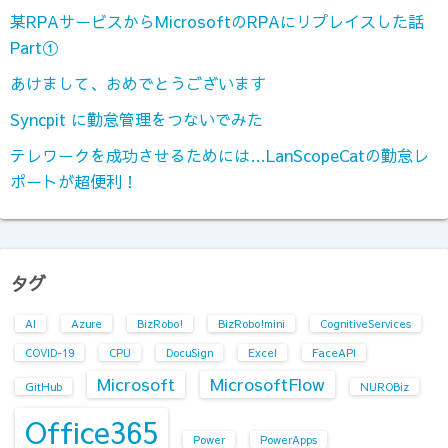
某RPAサービスからMicrosoftのRPAにリプレイスした話
Part①
あけまして、おめでとうございます
Syncpit に勤怠管理をつないでみた
テレワークを成功させるためには…LanScopeCatの勤怠レ
ポートが超便利！
タグ
AI
Azure
BizRobo!
BizRobo!mini
CognitiveServices
COVID-19
CPU
DocuSign
Excel
FaceAPI
Microsoft
MicrosoftFlow
GitHub
NUROBiz
Office365
Power
PowerApps