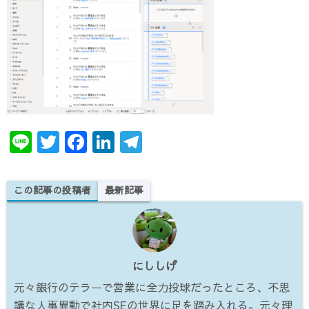
te
e
e
gr
r
b
dI
a
o
n
m
o
k
Li
T
F
Li
T
n
w
a
n
el
e
it
c
k
e
この記事の投稿者
最新記事
te
e
e
gr
r
b
dI
a
o
n
m
にししげ
o
元々銀行のテラーで営業に全力投球だったところ、不思
k
議な人事異動で社内SEの世界に足を踏み入れる。元々理