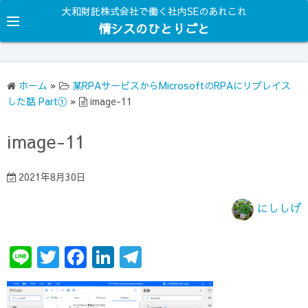
コ
大和財託株式会社で働く社内SEのあれこれ
ン
情シスのひとりごと
テ
ン
ツ
ホーム
»
某RPAサービスからMicrosoftのRPAにリプレイス
へ
した話 Part①
»
image-11
ス
キ
image-11
ッ
プ
2021年8月30日
にししげ
Li
T
F
Li
T
n
w
a
n
el
e
it
c
k
e