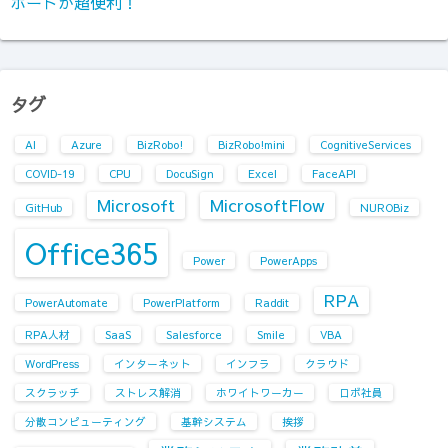
ポートが超便利！
タグ
AI
Azure
BizRobo!
BizRobo!mini
CognitiveServices
COVID-19
CPU
DocuSign
Excel
FaceAPI
Microsoft
MicrosoftFlow
GitHub
NUROBiz
Office365
Power
PowerApps
RPA
PowerAutomate
PowerPlatform
Raddit
RPA人材
SaaS
Salesforce
Smile
VBA
WordPress
インターネット
インフラ
クラウド
スクラッチ
ストレス解消
ホワイトワーカー
ロボ社員
分散コンピューティング
基幹システム
挨拶