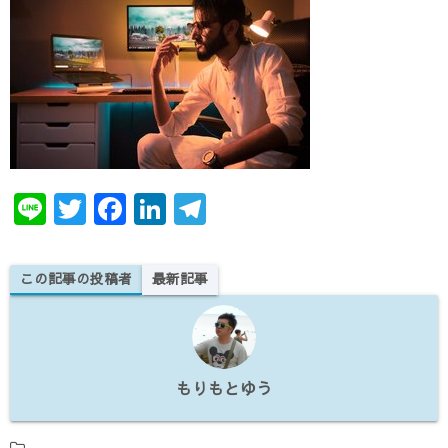
te
e
e
gr
r
b
dI
a
o
n
m
o
k
Li
T
F
Li
T
n
w
a
n
el
e
it
c
k
e
この記事の投稿者
最新記事
te
e
e
gr
r
b
dI
a
o
n
m
もりもとゆう
o
k