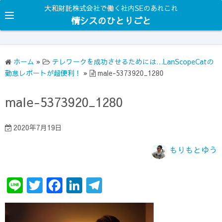
コ
大和財託株式会社で働く社内SEのあれこれ
ン
情シスのひとりごと
テ
ン
ツ
ホーム
»
テレワークを成功させるためには…LanScopeCatの
へ
勤怠レポートが超便利！
»
male-5373920_1280
ス
キ
male-5373920_1280
ッ
プ
2020年7月19日
もりもとゆう
Li
T
F
Li
T
n
w
a
n
el
e
it
c
k
e