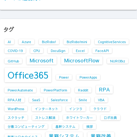
タグ
AI
Azure
BizRobo!
BizRobo!mini
CognitiveServices
COVID-19
CPU
DocuSign
Excel
FaceAPI
Microsoft
MicrosoftFlow
GitHub
NUROBiz
Office365
Power
PowerApps
RPA
PowerAutomate
PowerPlatform
Raddit
RPA人材
SaaS
Salesforce
Smile
VBA
WordPress
インターネット
インフラ
クラウド
スクラッチ
ストレス解消
ホワイトワーカー
ロボ社員
分散コンピューティング
基幹システム
挨拶
業務システム
業務改善
新型コロナウイルス