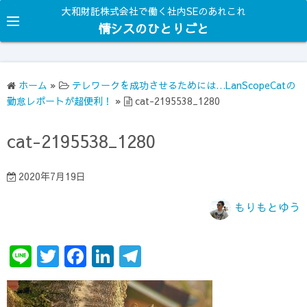
コ
大和財託株式会社で働く社内SEのあれこれ
ン
情シスのひとりごと
テ
ン
ツ
ホーム
»
テレワークを成功させるためには…LanScopeCatの
へ
勤怠レポートが超便利！
»
cat-2195538_1280
ス
キ
cat-2195538_1280
ッ
プ
2020年7月19日
もりもとゆう
Li
T
F
Li
T
n
w
a
n
el
e
it
c
k
e