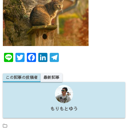
te
e
e
gr
r
b
dI
a
o
n
m
o
k
Li
T
F
Li
T
n
w
a
n
el
e
it
c
k
e
この記事の投稿者
最新記事
te
e
e
gr
r
b
dI
a
o
n
m
もりもとゆう
o
k