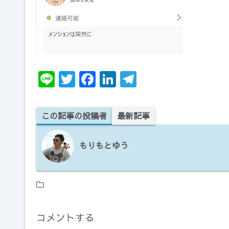
te
e
e
gr
r
b
dI
a
o
n
m
o
k
Li
T
F
Li
T
n
w
a
n
el
e
it
c
k
e
この記事の投稿者
最新記事
te
e
e
gr
r
b
dI
a
もりもとゆう
o
n
m
o
k
コメントする