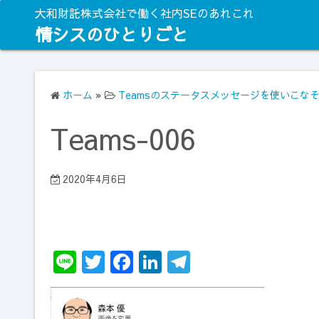
コ
大和財託株式会社で働く社内SEのあれこれ
ン
情シスのひとりごと
テ
ン
ツ
ホーム
»
Teamsのステータスメッセージを使いこな
へ
ス
Teams-006
キ
ッ
プ
2020年4月6日
Li
T
F
Li
T
n
w
a
n
el
e
it
c
k
e