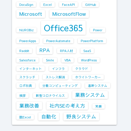
DocuSign
Excel
FaceAPI
GitHub
Microsoft
MicrosoftFlow
Office365
NUROBiz
Power
PowerApps
PowerAutomate
PowerPlatform
RPA
Raddit
RPA人材
SaaS
Salesforce
Smile
VBA
WordPress
インターネット
インフラ
クラウド
スクラッチ
ストレス解消
ホワイトワーカー
ロボ社員
分散コンピューティング
基幹システム
業務システム
挨拶
新型コロナウイルス
業務改善
社内SEの考え方
笑顔
自動化
野良システム
脱Excel