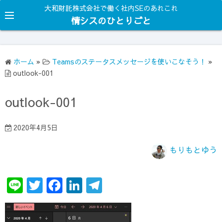
コ
大和財託株式会社で働く社内SEのあれこれ
ン
情シスのひとりごと
テ
ン
ツ
ホーム
»
Teamsのステータスメッセージを使いこなそう！
»
へ
outlook-001
ス
キ
outlook-001
ッ
プ
2020年4月5日
もりもとゆう
Li
T
F
Li
T
n
w
a
n
el
e
it
c
k
e