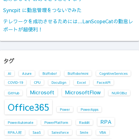
Syncpit に勤怠管理をつないでみた
テレワークを成功させるためには…LanScopeCatの勤怠レ
ポートが超便利！
タグ
AI
Azure
BizRobo!
BizRobo!mini
CognitiveServices
COVID-19
CPU
DocuSign
Excel
FaceAPI
Microsoft
MicrosoftFlow
GitHub
NUROBiz
Office365
Power
PowerApps
RPA
PowerAutomate
PowerPlatform
Raddit
RPA人材
SaaS
Salesforce
Smile
VBA