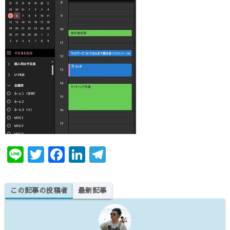
te
e
e
gr
r
b
dI
a
o
n
m
o
k
Li
T
F
Li
T
n
w
a
n
el
e
it
c
k
e
この記事の投稿者
最新記事
te
e
e
gr
r
b
dI
a