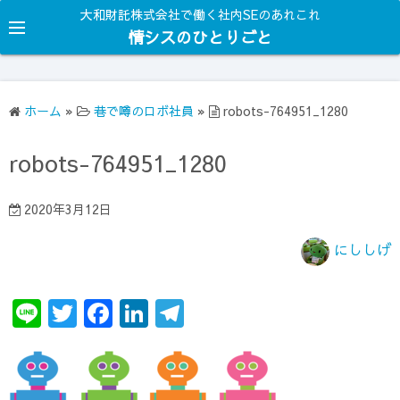
コ
大和財託株式会社で働く社内SEのあれこれ
ン
情シスのひとりごと
テ
ン
ツ
ホーム
»
巷で噂のロボ社員
»
robots-764951_1280
へ
ス
robots-764951_1280
キ
ッ
2020年3月12日
プ
にししげ
Li
T
F
Li
T
n
w
a
n
el
e
it
c
k
e
te
e
e
gr