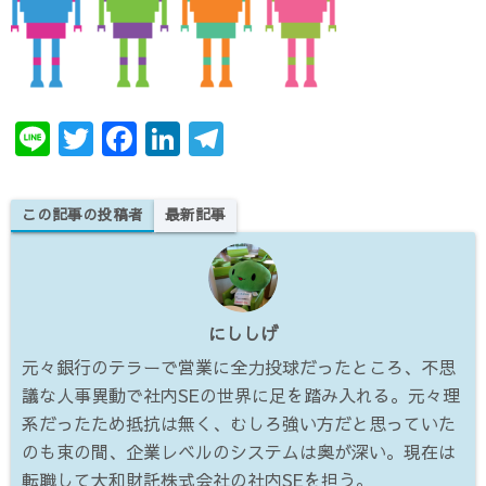
r
b
dI
a
o
n
m
o
k
Li
T
F
Li
T
n
w
a
n
el
e
it
c
k
e
この記事の投稿者
最新記事
te
e
e
gr
r
b
dI
a
o
n
m
にししげ
o
元々銀行のテラーで営業に全力投球だったところ、不思
k
議な人事異動で社内SEの世界に足を踏み入れる。元々理
系だったため抵抗は無く、むしろ強い方だと思っていた
のも束の間、企業レベルのシステムは奥が深い。現在は
転職して大和財託株式会社の社内SEを担う。