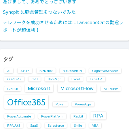
あけまして、おめでとうございます
Syncpit に勤怠管理をつないでみた
テレワークを成功させるためには…LanScopeCatの勤怠レ
ポートが超便利！
タグ
AI
Azure
BizRobo!
BizRobo!mini
CognitiveServices
COVID-19
CPU
DocuSign
Excel
FaceAPI
Microsoft
MicrosoftFlow
GitHub
NUROBiz
Office365
Power
PowerApps
RPA
PowerAutomate
PowerPlatform
Raddit
RPA人材
SaaS
Salesforce
Smile
VBA