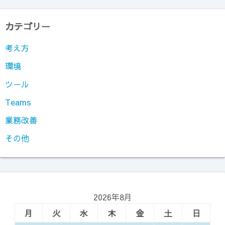
カテゴリー
考え方
環境
ツール
Teams
業務改善
その他
2026年8月
月
火
水
木
金
土
日