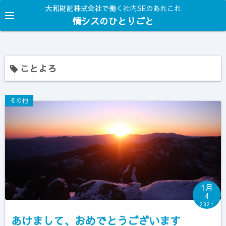
コ
大和財託株式会社で働く社内SEのあれこれ
ン
情シスのひとりごと
テ
ン
ツ
ことよろ
へ
ス
キ
その他
ッ
プ
1月
4
2021
あけまして、おめでとうございます