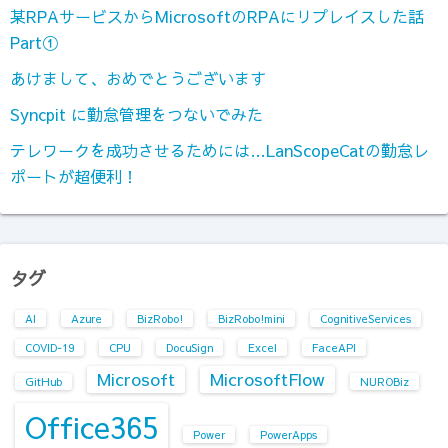
某RPAサービスからMicrosoftのRPAにリプレイスした話
Part①
あけまして、おめでとうございます
Syncpit に勤怠管理をつないでみた
テレワークを成功させるためには…LanScopeCatの勤怠レ
ポートが超便利！
タグ
AI
Azure
BizRobo!
BizRobo!mini
CognitiveServices
COVID-19
CPU
DocuSign
Excel
FaceAPI
Microsoft
MicrosoftFlow
GitHub
NUROBiz
Office365
Power
PowerApps